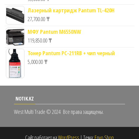
Лазерный картридж Pantum TL-420H
27,700.00
₸
МФУ Pantum M6550NW
119,850.00
₸
Тонер Pantum PC-211RB + чип черный
5,000.00
₸
NOTIK.KZ
West Multi Trade © 2024
Все права защищены.
Сайт работает на
WordPress
|
Тема:
Envo Shop