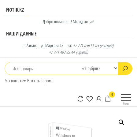
Перейти
NOTIK.KZ
к
содержимому
Добро пожаловать! Мы ждали вас!
НАШИ ДАННЫЕ
г. Алматы | ул. Маркова 43 | тел:
+7 771 056 56 05
(Евгений)
+7 771 402 22 44
(Сухраб)
Мы поможем Вам с выбором!
notik.kz
Фирменный
0
интернет-
Меню
магазин
Lenovo