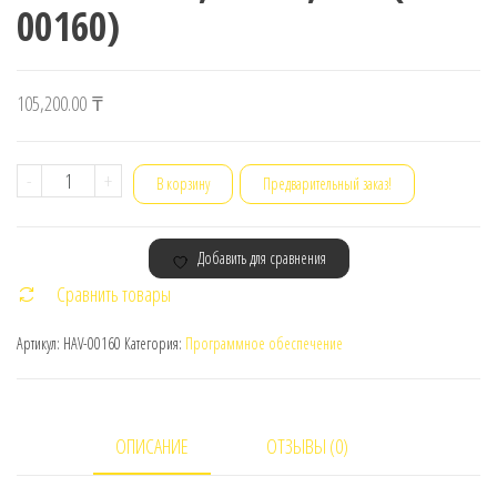
00160)
105,200.00
₸
Количество
-
+
В корзину
Предварительный заказ!
товара
Операционная
Добавить для сравнения
система
Сравнить товары
Microsoft
Windows
Артикул:
HAV-00160
Категория:
Программное обеспечение
11
Professional,
64-
ОПИСАНИЕ
ОТЗЫВЫ (0)
bit,
USB