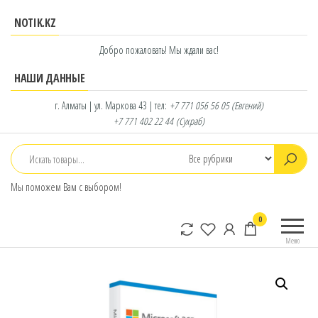
Перейти
NOTIK.KZ
к
содержимому
Добро пожаловать! Мы ждали вас!
НАШИ ДАННЫЕ
г. Алматы | ул. Маркова 43 | тел:
+7 771 056 56 05
(Евгений)
+7 771 402 22 44
(Сухраб)
Мы поможем Вам с выбором!
notik.kz
Фирменный
0
интернет-
Меню
магазин
Lenovo