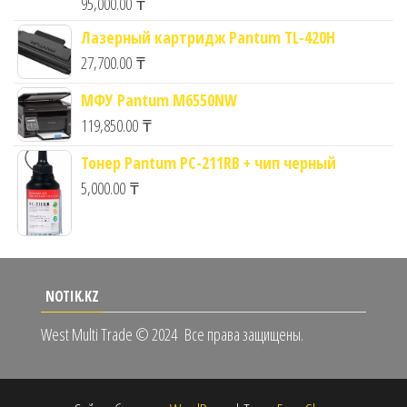
95,000.00
₸
Лазерный картридж Pantum TL-420H
27,700.00
₸
МФУ Pantum M6550NW
119,850.00
₸
Тонер Pantum PC-211RB + чип черный
5,000.00
₸
NOTIK.KZ
West Multi Trade © 2024
Все права защищены.