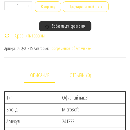
Количество
-
+
В корзину
Предварительный заказ!
товара
Офисный
Добавить для сравнения
пакет
Сравнить товары
Microsoft
365
Артикул:
6GQ-01215
Категория:
Программное обеспечение
Family
Russian
Subscr
ОПИСАНИЕ
ОТЗЫВЫ (0)
1YR
Kazakhstan
Only
Тип
Офисный пакет
Mdls
Бренд
Microsoft
P6
Артикул
241233