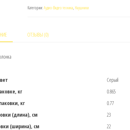
FLIP
Категории:
Аудио-Видео техника
,
Наушники
5
JBLFLIP5GRY
(Серый)
НИЕ
ОТЗЫВЫ (0)
олонка
вет
Серый
паковке, кг
0.865
упаковки, кг
0.77
овки (длина), см
23
вки (ширина), см
22