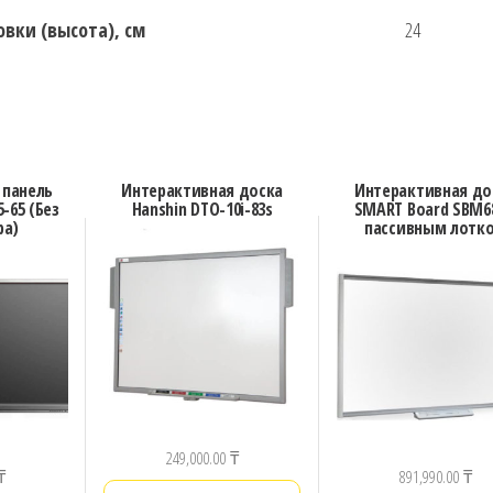
вки (высота), см
24
 панель
Интерактивная доска
Интерактивная до
5-65 (Без
Hanshin DTO-10i-83s
SMART Board SBM68
ра)
пассивным лотк
249,000.00
₸
₸
891,990.00
₸