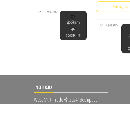
Читать дале
Сравнить
Добавить
Сравнить
для
сравнения
с
NOTIK.KZ
West Multi Trade © 2024
Все права
защищены.