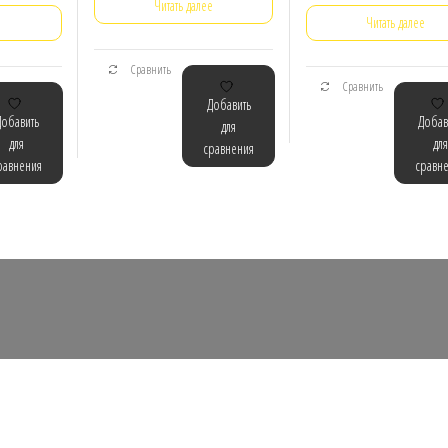
Читать далее
е
Читать далее
Сравнить
Сравнить
Добавить
Добавить
Добав
для
для
для
сравнения
равнения
сравн