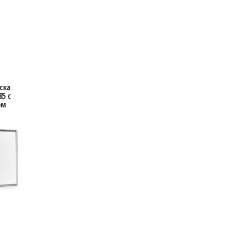
ска
5 с
ом