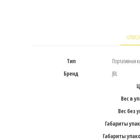
ОПИСА
Тип
Портативная к
Бренд
JBL
Ц
Вес в у
Вес без 
Габариты упак
Габариты упако