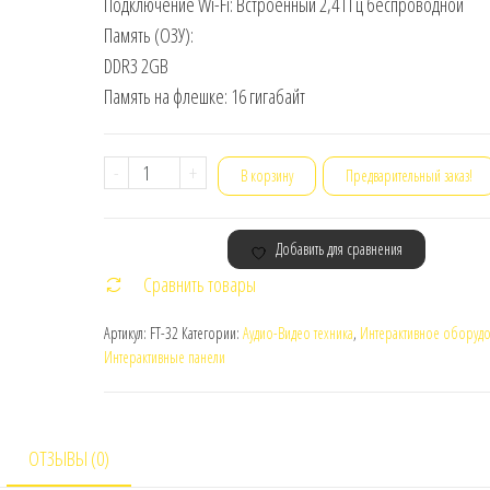
Подключение Wi-Fi: Встроенный 2,4 ГГц беспроводной
Память (ОЗУ):
DDR3 2GB
Память на флешке: 16 гигабайт
Количество
-
+
В корзину
Предварительный заказ!
товара
Интерактивный
Добавить для сравнения
стол
Сравнить товары
Hanshin
eFUNtable
Артикул:
FT-32
Категории:
Аудио-Видео техника
,
Интерактивное оборуд
FT-
Интерактивные панели
32
ОТЗЫВЫ (0)