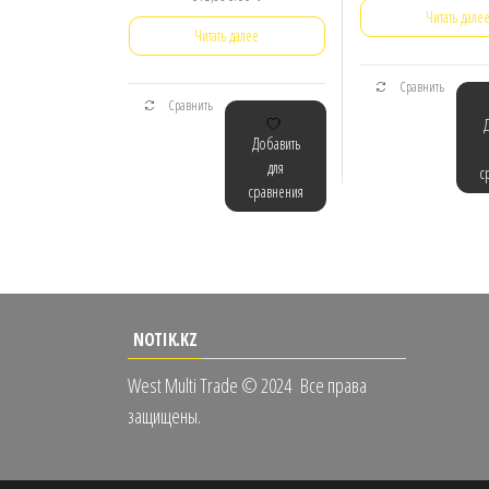
Читать дале
Читать далее
Сравнить
Сравнить
Добавить
для
с
сравнения
NOTIK.KZ
West Multi Trade © 2024
Все права
защищены.