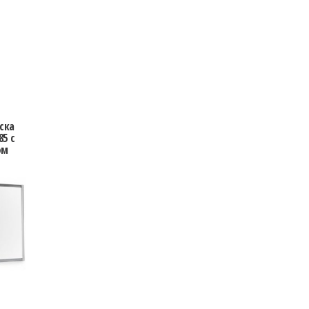
ска
5 с
ом