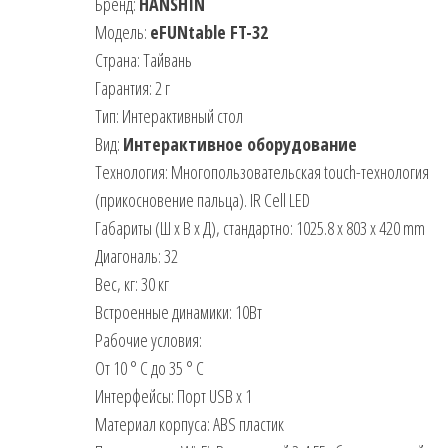
Бренд:
HANSHIN
Модель:
eFUNtable FT-32
Страна: Тайвань
Гарантия: 2 г
Тип: Интерактивный стол
Вид:
Интерактивное оборудование
Технология: Многопользовательская touch-технология
(прикосновение пальца). IR Cell LED
Габариты (Ш х В х Д), стандартно: 1025.8 x 803 x 420 mm
Диагональ: 32
Вес, кг: 30 кг
Встроенные динамики: 10Вт
Рабочие условия:
От 10 ° C до 35 ° C
Интерфейсы: Порт USB х 1
Материал корпуса: ABS пластик