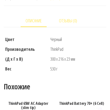
Case
Gen
2
ОПИСАНИЕ
ОТЗЫВЫ (0)
Цвет
Черный
Производитель
ThinkPad
(Д x Г x В)
300 x 216 x 23 мм
Вес
530 г
Похожие
ThinkPad 65W AC Adapter
ThinkPad Battery 70+ (6 Cell)
(slim tip)