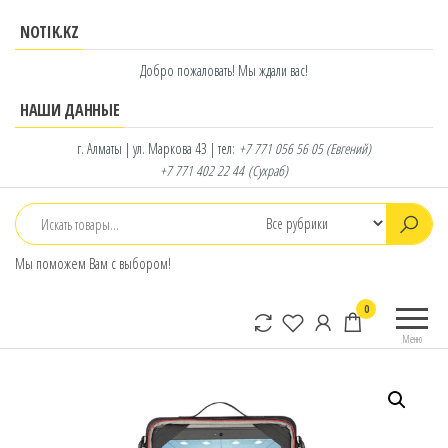
Перейти
NOTIK.KZ
к
содержимому
Добро пожаловать! Мы ждали вас!
НАШИ ДАННЫЕ
г. Алматы | ул. Маркова 43 | тел:
+7 771 056 56 05
(Евгений)
+7 771 402 22 44
(Сухраб)
Мы поможем Вам с выбором!
notik.kz
Фирменный
0
интернет-
Меню
магазин
Lenovo