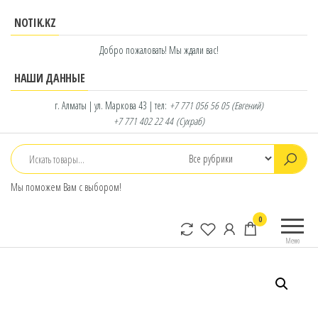
Перейти
NOTIK.KZ
к
содержимому
Добро пожаловать! Мы ждали вас!
НАШИ ДАННЫЕ
г. Алматы | ул. Маркова 43 | тел:
+7 771 056 56 05
(Евгений)
+7 771 402 22 44
(Сухраб)
Мы поможем Вам с выбором!
notik.kz
Фирменный
0
интернет-
Меню
магазин
Lenovo