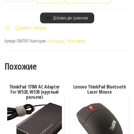
товара
Lenovo
Добавить для сравнения
Mini-
Сравнить товары
DisplayPort
to
Артикул:
0B47091
Категории:
Аксессуары
,
Переходники
DisplayPort
Cable
(2m)
Похожие
ThinkPad 170W AC Adapter
Lenovo ThinkPad Bluetooth
for W520, W530 (круглый
Laser Mouse
разъем)