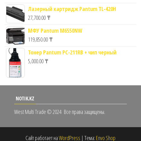
Лазерный картридж Pantum TL-420H
27,700.00
₸
МФУ Pantum M6550NW
119,850.00
₸
Тонер Pantum PC-211RB + чип черный
5,000.00
₸
NOTIK.KZ
West Multi Trade © 2024
Все права защищены.
Сайт работает на
WordPress
|
Тема:
Envo Shop