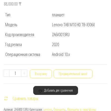
88,000.00
₸
Тип
планшет
Модель
Lenovo TAB M10 HD TB-X306X
Код производителя
ZA6V0013RU
Год релиза
2020
Операционная система
Android 10.x
Количество
-
+
В корзину
Предварительный заказ!
товара
Планшет
Добавить для сравнения
Lenovo
Сравнить товары
TB-
X306X
Артикул:
ZA6V0013RU
Категории:
Lenovo
,
Планшеты
,
Планшеты и смартфоны