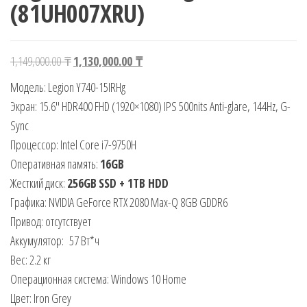
(81UH007XRU)
Первоначальная
Текущая
1,149,000.00
₸
1,130,000.00
₸
цена
цена:
Модель: Legion Y740-15IRHg
составляла
1,130,000.00 ₸.
Экран: 15.6″ HDR400 FHD (1920×1080) IPS 500nits Anti-glare, 144Hz, G-
1,149,000.00 ₸.
Sync
Процессор: Intel Core i7-9750H
Оперативная память:
16GB
Жесткий диск:
256GB
SSD + 1TB HDD
Графика: NVIDIA GeForce RTX 2080 Max-Q 8GB GDDR6
Привод: отсутствует
Аккумулятор: 57 Вт*ч
Вес: 2.2 кг
Операционная система: Windows 10 Home
Цвет: Iron Grey