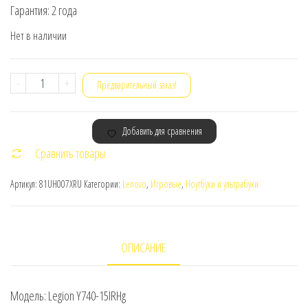
Гарантия: 2 года
Нет в наличии
Количество
-
+
Предварительный заказ!
товара
Игровой
Добавить для сравнения
ноутбук
Сравнить товары
Lenovo
Legion
Артикул:
81UH007XRU
Категории:
Lenovo
,
Игровые
,
Ноутбуки и ультрабуки
Y740-
15IRHg
(81UH007XRU)
ОПИСАНИЕ
Модель: Legion Y740-15IRHg