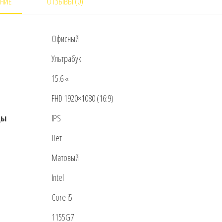
НИЕ
ОТЗЫВЫ (0)
53013PEX
Офисный
Ультрабук
15.6 «
FHD 1920×1080 (16:9)
цы
IPS
Нет
Матовый
Intel
Core i5
1155G7