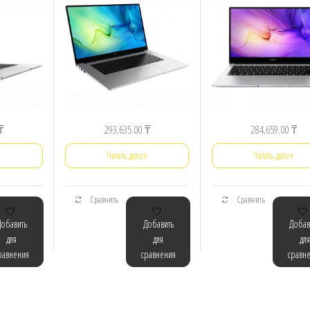
₸
293,635.00
₸
284,659.00
₸
е
Читать далее
Читать далее
Сравнить
Сравнить
Добавить
Добавить
Добав
для
для
для
равнения
сравнения
сравн