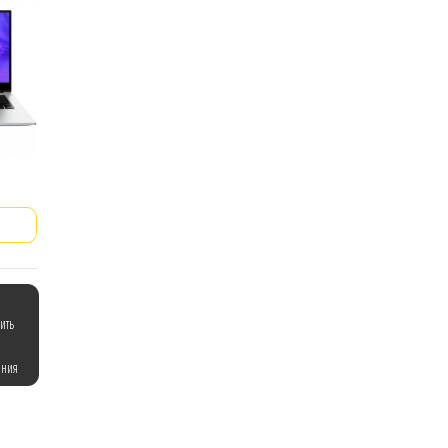
ить
ения