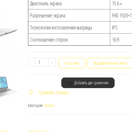
Диагональ экрана
15.6 «
Разрешение экрана
FHD 1920×1
Технология изготовления матрицы
IPS
Соотношение сторон
16:9
Количество
-
+
В корзину
Предварительный заказ!
товара
Ноутбук
Добавить для сравнения
Huawei
Сравнить товары
MateBook
D
Категория:
Huawei
15
BoDE-
WDH9