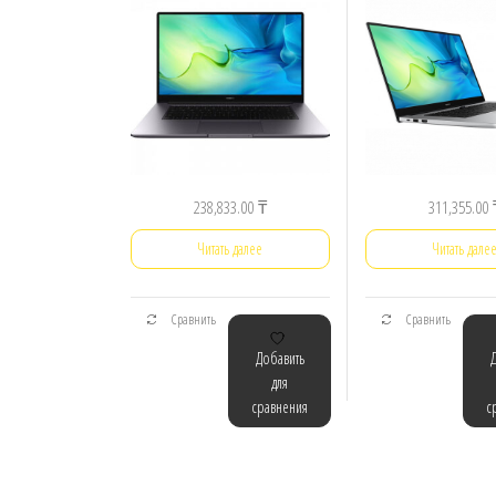
238,833.00
₸
311,355.00
Читать далее
Читать дале
Сравнить
Сравнить
Добавить
для
сравнения
с