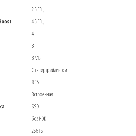
2.5 ГГц
Boost
4.5 ГГц
4
8
8 МБ
С гипертрейдингом
8 Гб
Встроенная
ка
SSD
без HDD
256 ГБ