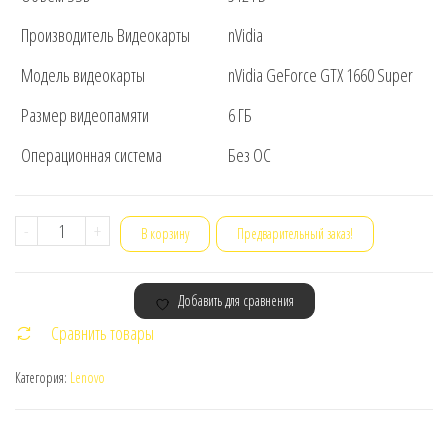
Производитель Видеокарты
nVidia
Модель видеокарты
nVidia GeForce GTX 1660 Super
Размер видеопамяти
6 ГБ
Операционная система
Без ОС
Количество
-
+
В корзину
Предварительный заказ!
товара
Персональный
Добавить для сравнения
компьютер
Сравнить товары
Lenovo
Legion
Категория:
Lenovo
T5
26AMR5