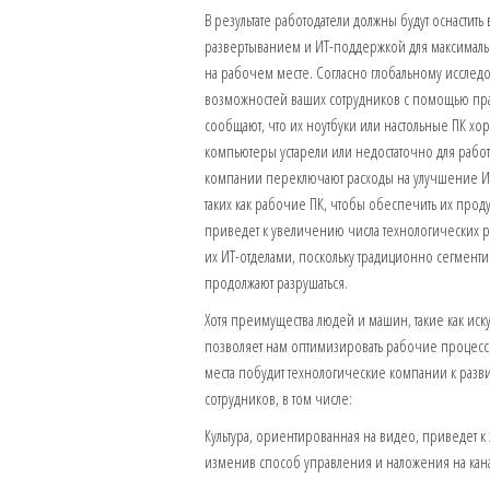
В результате работодатели должны будут оснасти
развертыванием и ИТ-поддержкой для максимальн
на рабочем месте. Согласно глобальному исслед
возможностей ваших сотрудников с помощью прав
сообщают, что их ноутбуки или настольные ПК хор
компьютеры устарели или недостаточно для работ
компании переключают расходы на улучшение ИТ
таких как рабочие ПК, чтобы обеспечить их прод
приведет к увеличению числа технологических 
их ИТ-отделами, поскольку традиционно сегмен
продолжают разрушаться.
Хотя преимущества людей и машин, такие как иск
позволяет нам оптимизировать рабочие процессы
места побудит технологические компании к разв
сотрудников, в том числе:
Культура, ориентированная на видео, приведет к
изменив способ управления и наложения на канал