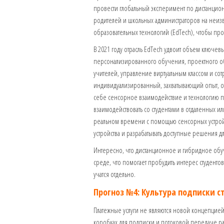
провести глобальный эксперимент по дистанцион
родителей и школьных администраторов на неиз
образовательных технологий (EdTech), чтобы про
В 2021 году отрасль EdTech удвоит объем ключе
персонализированного обучения, проектного о
учителей, управление виртуальным классом и со
индивидуализированный, захватывающий опыт, от
себе сенсорное взаимодействие и технологию п
взаимодействовать со студентами в отдаленных и
реальном времени с помощью сенсорных устройст
устройства и разрабатывать доступные решения д
Интересно, что дистанционное и гибридное обу
среде, что помогает пробудить интерес студенто
учатся отдельно.
Прогноз №4: Культура подписки 
Платежные услуги не являются новой концепцией
коробках для подписки и потоковой передаче раз