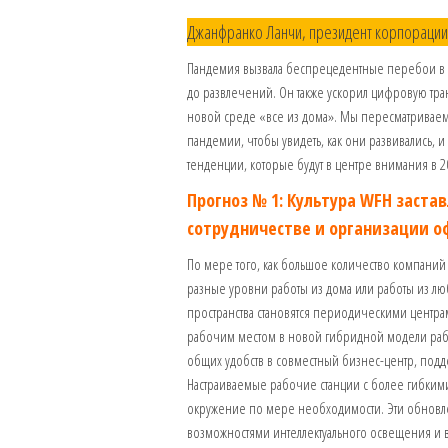
Джанфранко Ланчи, президент корпорации
Пандемия вызвала беспрецедентные перебои в ра
до развлечений. Он также ускорил цифровую тра
новой среде «все из дома». Мы пересматриваем
пандемии, чтобы увидеть, как они развивались,
тенденции, которые будут в центре внимания в 
Прогноз № 1: Культура WFH заста
сотрудничестве и организации о
По мере того, как большое количество компаний
разные уровни работы из дома или работы из л
пространства становятся периодическими центра
рабочим местом в новой гибридной модели работ
общих удобств в совместный бизнес-центр, по
Настраиваемые рабочие станции с более гибкими
окружение по мере необходимости. Эти обновл
возможностями интеллектуального освещения и 