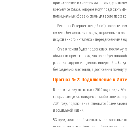
приложениями и конечными точками, управляемы
as-a-Service (SaaS), которые могут предложить 
потенциальных сбоев системы для всего парка к
Решения Интернета вещей (IoT), которые помог
включая бесконтактные входы, встроенные в зна
искусственного интеллекта к передвижениям люд
Спад в печати будет продолжаться, поскольку к
облачным приложениям, что потребует многооб
рабочих нагрузок из единого интерфейса. Когда д
безраздельно властвовать, а достижения помогу
Прогноз № 2: Подключение к Инте
В прошлом году мы назвали 2020 год «годом 5G»
которая замедлила ожидаемое глобальное развер
2021 году, подключение становится более важн
и социальной жизни.
5G продолжит преобразовывать персональные вы
планшетами и смартфонами — будут использоват