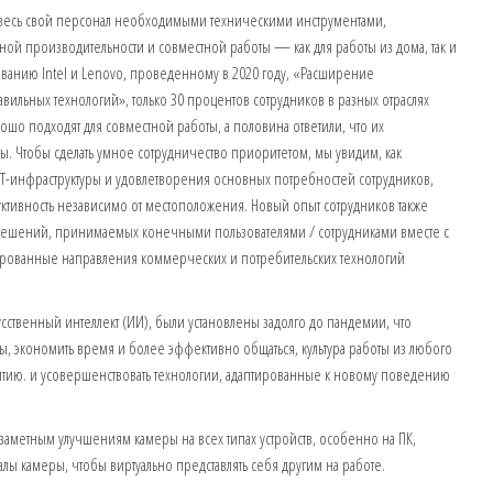
ть весь свой персонал необходимыми техническими инструментами,
ой производительности и совместной работы — как для работы из дома, так и
ованию Intel и Lenovo, проведенному в 2020 году, «Расширение
ильных технологий», только 30 процентов сотрудников в разных отраслях
ошо подходят для совместной работы, а половина ответили, что их
ы. Чтобы сделать умное сотрудничество приоритетом, мы увидим, как
-инфраструктуры и удовлетворения основных потребностей сотрудников,
уктивность независимо от местоположения. Новый опыт сотрудников также
решений, принимаемых конечными пользователями / сотрудниками вместе с
тированные направления коммерческих и потребительских технологий
усственный интеллект (ИИ), были установлены задолго до пандемии, что
, экономить время и более эффективно общаться, культура работы из любого
итию. и усовершенствовать технологии, адаптированные к новому поведению
 заметным улучшениям камеры на всех типах устройств, особенно на ПК,
ы камеры, чтобы виртуально представлять себя другим на работе.