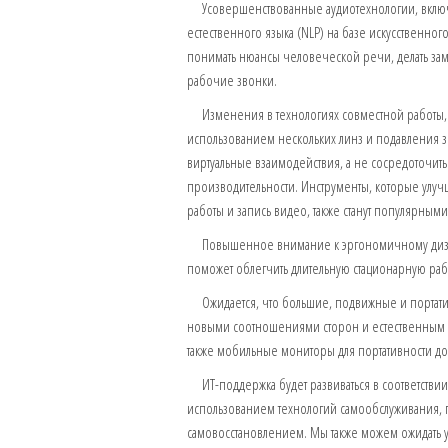
Усовершенствованные аудиотехнологии, включая
естественного языка (NLP) на базе искусственног
понимать нюансы человеческой речи, делать за
рабочие звонки.
Изменения в технологиях совместной работы, 
использованием нескольких линз и подавления з
виртуальные взаимодействия, а не сосредоточит
производительности. Инструменты, которые улуч
работы и запись видео, также станут популярными
Повышенное внимание к эргономичному дизайн
поможет облегчить длительную стационарную раб
Ожидается, что большие, подвижные и портати
новыми соотношениями сторон и естественным ни
также мобильные мониторы для портативности дома
ИТ-поддержка будет развиваться в соответстви
использованием технологий самообслуживания,
самовосстановлением. Мы также можем ожидать 