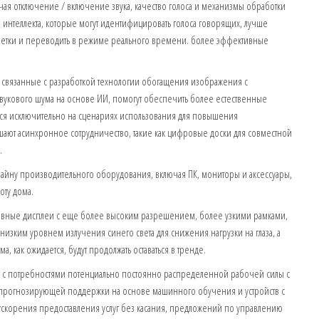
 отключение / включение звука, качество голоса и механизмы обработки
о интеллекта, которые могут идентифицировать голоса говорящих, лучше
метки и переводить в режиме реального времени. более эффективные
связанные с разработкой технологии обогащения изображения с
вукового шума на основе ИИ, помогут обеспечить более естественные
ься исключительно на сценариях использования для повышения
шают асинхронное сотрудничество, такие как цифровые доски для совместной
.
у производительного оборудования, включая ПК, мониторы и аксессуары,
оту дома.
вные дисплеи с еще более высоким разрешением, более узкими рамками,
зким уровнем излучения синего света для снижения нагрузки на глаза, а
, как ожидается, будут продолжать оставаться в тренде.
и с потребностями потенциально постоянно распределенной рабочей силы с
 прогнозирующей поддержки на основе машинного обучения и устройств с
ускорения предоставления услуг без касания, предложений по управлению