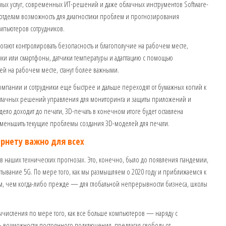
х услуг, современных ИТ-решений и даже облачных инструментов Software-
ИТ-отделам возможность для диагностики проблем и прогнозирования
омпьютеров сотрудников.
ают контролировать безопасность и благополучие на рабочем месте,
чки или смартфоны, датчики температуры и адаптацию с помощью
ей на рабочем месте, станут более важными.
омпании и сотрудники еще быстрее и дальше переходят от бумажных копий к
лачных решений управления для мониторинга и защиты приложений и
ело доходит до печати, 3D-печать в конечном итоге будет оставлена ​​
т уменьшить текущие проблемы создания 3D-моделей для печати.
рнету важно для всех
 в наших технических прогнозах. Это, конечно, было до появления пандемии,
тывание 5G. По мере того, как мы размышляем о 2020 году и приближаемся к
ым, чем когда-либо прежде — для глобальной непрерывности бизнеса, школы
числения по мере того, как все больше компьютеров — наряду с
ь возможности постоянного подключения, предлагая свободу от