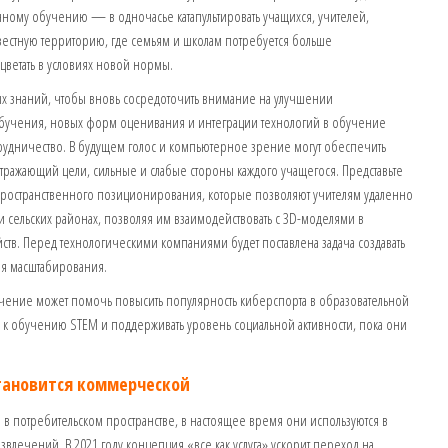
ному обучению — в одночасье катапультировать учащихся, учителей,
вестную территорию, где семьям и школам потребуется больше
цветать в условиях новой нормы.
вых знаний, чтобы вновь сосредоточить внимание на улучшении
бучения, новых форм оценивания и интеграции технологий в обучение
трудничество. В будущем голос и компьютерное зрение могут обеспечить
ражающий цели, сильные и слабые стороны каждого учащегося. Представьте
ространственного позиционирования, которые позволяют учителям удаленно
ли сельских районах, позволяя им взаимодействовать с 3D-моделями в
в. Перед технологическими компаниями будет поставлена ​​задача создавать
ля масштабирования.
чение может помочь повысить популярность киберспорта в образовательной
в к обучению STEM и поддерживать уровень социальной активности, пока они
становится коммерческой
 в потребительском пространстве, в настоящее время они используются в
влечений. В 2021 году концепция «все как услуга» ускорит переход на