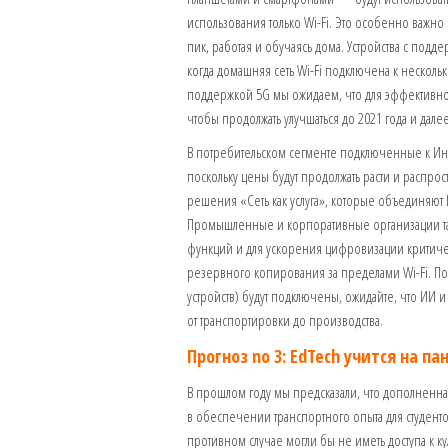
использования только Wi-Fi. Это особенно важно 
пик, работая и обучаясь дома. Устройства с подде
когда домашняя сеть Wi-Fi подключена к несколь
поддержкой 5G мы ожидаем, что для эффективног
чтобы продолжать улучшаться до 2021 года и далее
В потребительском сегменте подключенные к Ин
поскольку цены будут продолжать расти и распро
решения «Сеть как услуга», которые объединяют 
Промышленные и корпоративные организации так
функций и для ускорения цифровизации критиче
резервного копирования за пределами Wi-Fi. По 
устройств) будут подключены, ожидайте, что ИИ
от транспортировки до производства.
Прогноз no 3: EdTech учится на п
В прошлом году мы предсказали, что дополненна
в обеспечении транспортного опыта для студенто
противном случае могли бы не иметь доступа к 