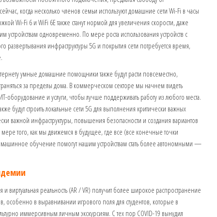
сейчас, когда несколько членов семьи используют домашние сети Wi-Fi в часы
ржкой Wi-Fi 6 и WiFi 6E также станут нормой для увеличения скорости, даже
ким устройствам одновременно. По мере роста использования устройств с
о развертывания инфраструктуры 5G и покрытия сети потребуется время,
.
тернету умные домашние помощники также будут расти повсеместно,
страняться за пределы дома. В коммерческом секторе мы начнем видеть
ИТ-оборудование и услуги, чтобы лучше поддерживать работу из любого места.
же будут строить локальные сети 5G для выполнения критически важных
ски важной инфраструктуры, повышения безопасности и создания вариантов
мере того, как мы движемся в будущее, где все (все конечные точки
 и машинное обучение помогут нашим устройствам стать более автономными —
андемии
я и виртуальная реальность (AR / VR) получит более широкое распространение
в, особенно в выравнивании игрового поля для студентов, которые в
культурно иммерсивным личным экскурсиям. С тех пор COVID-19 вынудил