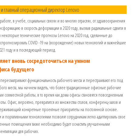
 и главный операционный директор Lenovo
боте, в учебе, социальных связях и во многих отраслях, от здравоохранения
нсформацию в скорость деформации в 2020 году, вызвав радикальные сдвиги в
 некоторые технические прогнозы Lenovo на 2020 год, сделанные до
 и спрогнозировать COVID -19 на (возрождение) новых технологий и важнейшие
2021 году и в последующий период.
вляет вновь сосредоточиться на умном
фиса будущего
 пересматривают функциональность рабочего места и перестраивают его под
юбого места, мы начнем видеть, что более традиционные офисные рабочие
ми совместной работы, в то время как дома офисы становятся повседневным
ы. Офис, вероятно, превратится из множества столов, конференц-залов и
ддерживающий конкретные проектные приоритеты на постоянной основе.
 и портативными технологиями позволят сотрудникам легко адаптировать свое
енные помещения также необходимо будет оснастить улучшенными
вентиляции для рабочих.