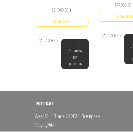
517,990.00
294,300.00
₸
Читать дале
Читать далее
Сравнить
Сравнить
Добавить
для
с
сравнения
NOTIK.KZ
West Multi Trade © 2024
Все права
защищены.