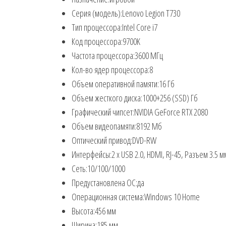
Серия (модель):
Lenovo Legion T730
Тип процессора:
Intel Core i7
Код процессора:
9700K
Частота процессора:
3600 МГц
Кол-во ядер процессора:
8
Объем оперативной памяти:
16 Гб
Объем жесткого диска:
1000+256 (SSD) Гб
Графический чипсет:
NVIDIA GeForce RTX 2080
Объем видеопамяти:
8192 Мб
Оптический привод:
DVD-RW
Интерфейсы:
2 x USB 2.0, HDMI, RJ-45, Разъем 3.5 
Сеть:
10/100/1000
Предустановлена ОС:
да
Операционная система:
Windows 10 Home
Высота:
456 мм
Ширина:
185 мм