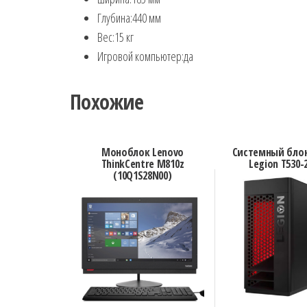
Глубина:
440 мм
Вес:
15 кг
Игровой компьютер:
да
Похожие
Моноблок Lenovo
Системный блок
ThinkCentre M810z
Legion T530-
(10Q1S28N00)