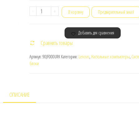
Количество
-
+
В корзину
Предварительный заказ!
товара
Системный
Добавить для сравнения
блок
Сравнить товары
Lenovo
Legion
Артикул:
90JF000URK
Категории:
Lenovo
,
Настольные компьютеры
,
Сист
T730-
блоки
28ICO
ОПИСАНИЕ