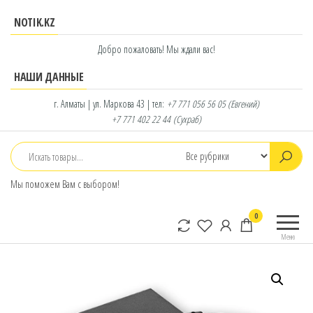
Перейти
NOTIK.KZ
к
содержимому
Добро пожаловать! Мы ждали вас!
НАШИ ДАННЫЕ
г. Алматы | ул. Маркова 43 | тел:
+7 771 056 56 05
(Евгений)
+7 771 402 22 44
(Сухраб)
Мы поможем Вам с выбором!
notik.kz
Фирменный
0
интернет-
Меню
магазин
Lenovo