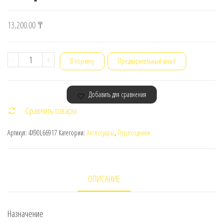
13,200.00
₸
Количество
-
+
В корзину
Предварительный заказ!
товара
Lenovo
Добавить для сравнения
USB
Сравнить товары
C
to
Артикул:
4X90L66917
Категории:
Аксессуары
,
Переходники
Ethernet
Adapter
ОПИСАНИЕ
Назначение