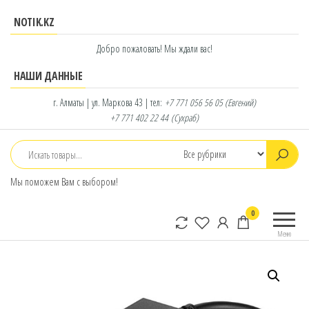
Перейти
NOTIK.KZ
к
содержимому
Добро пожаловать! Мы ждали вас!
НАШИ ДАННЫЕ
г. Алматы | ул. Маркова 43 | тел:
+7 771 056 56 05
(Евгений)
+7 771 402 22 44
(Сухраб)
Мы поможем Вам с выбором!
notik.kz
Фирменный
0
интернет-
Меню
магазин
Lenovo