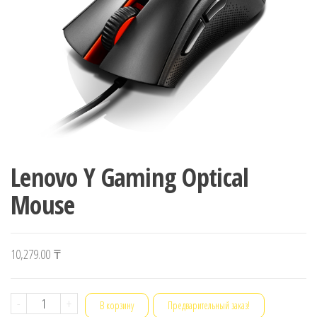
Lenovo Y Gaming Optical
Mouse
10,279.00
₸
Количество
-
+
В корзину
Предварительный заказ!