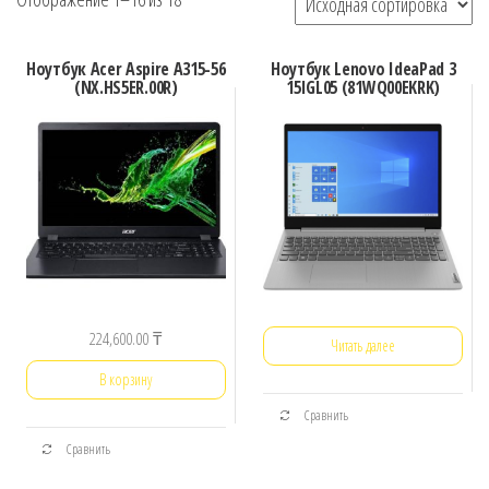
Ноутбук Acer Aspire A315-56
Ноутбук Lenovo IdeaPad 3
(NX.HS5ER.00R)
15IGL05 (81WQ00EKRK)
224,600.00
₸
Читать далее
В корзину
Сравнить
Сравнить