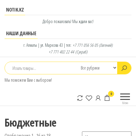
Перейти
NOTIK.KZ
к
содержимому
Добро пожаловать! Мы ждали вас!
НАШИ ДАННЫЕ
г. Алматы | ул. Маркова 43 | тел:
+7 771 056 56 05
(Евгений)
+7 771 402 22 44
(Сухраб)
Мы поможем Вам с выбором!
notik.kz
Фирменный
0
интернет-
Меню
магазин
Lenovo
Бюджетные
Отображение 1–16 из 18