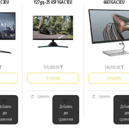
AC3EU
Y27gq-25 65F1GAC1EU
66EFGAC3EU
₸
516,000.00
₸
146,903.00
₸
В корзину
В корзину
Сравнить
Сравнить
Добавить
Добавить
Добав
для
для
для
равнения
сравнения
сравн