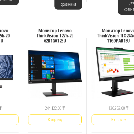
для
сравнения
сравн
novo
Монитор Lenovo
Монитор Lenov
24i-20
ThinkVision T27h-2L
ThinkVision TIO24G
EU
62B1GAT2EU
11GDPAR1EU
₸
244,122.00
₸
136,952.00
₸
В корзину
В корзину