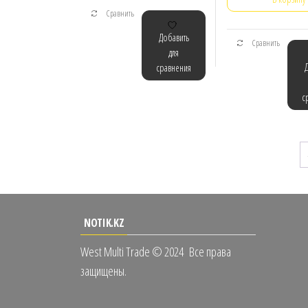
Сравнить
Добавить
Сравнить
для
сравнения
с
NOTIK.KZ
West Multi Trade © 2024
Все права
защищены.