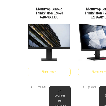
Монитор Lenovo
Монитор Le
ThinkVision E24-28
ThinkVision P
62B6MAT3EU
62B2GAR1
Читать далее
Читать дале
Сравнить
Сравнить
Добавить
для
сравнения
с