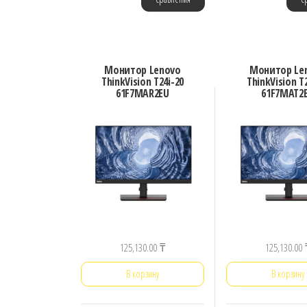
Монитор Lenovo
Монитор Le
ThinkVision T24i-20
ThinkVision T
61F7MAR2EU
61F7MAT2
125,130.00
₸
125,130.00
В корзину
В корзину