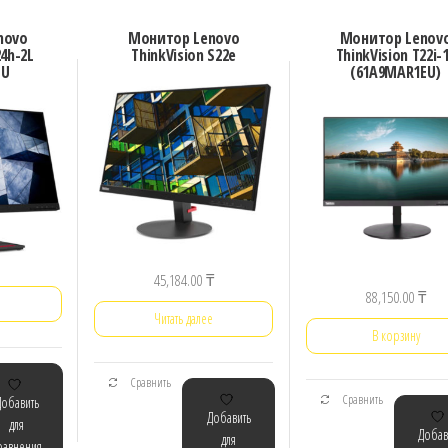
novo
Монитор Lenovo
Монитор Lenov
24h-2L
ThinkVision S22e
ThinkVision T22i-
EU
(61A9MAR1EU)
45,184.00
₸
88,150.00
₸
е
Читать далее
В корзину
Сравнить
Сравнить
Добавить
Добавить
для
Добав
для
равнения