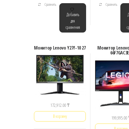
Сравнить
Сравнить
Добавить
для
сравнения
с
Монитор Lenovo Y27f-10 27
Монитор Lenovo
66F7GAC3
172,912.00
₸
В корзину
199,995.00
В корзину