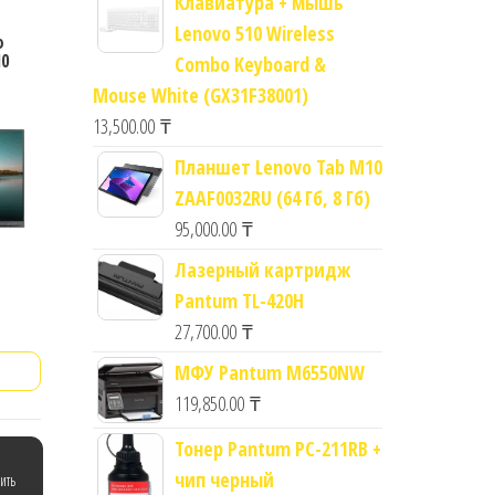
Клавиатура + мышь
Lenovo 510 Wireless
o
10
Combo Keyboard &
Mouse White (GX31F38001)
13,500.00
₸
Планшет Lenovo Tab M10
ZAAF0032RU (64 Гб, 8 Гб)
95,000.00
₸
Лазерный картридж
Pantum TL-420H
27,700.00
₸
МФУ Pantum M6550NW
119,850.00
₸
Тонер Pantum PC-211RB +
чип черный
ить