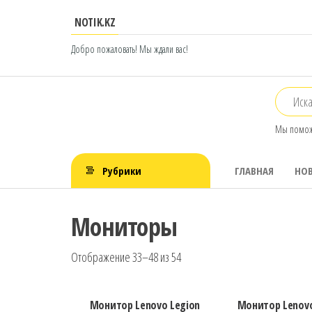
Перейти
NOTIK.KZ
к
содержимому
Добро пожаловать! Мы ждали вас!
notik.kz
Фирменный
Мы помож
интернет-
магазин
Lenovo
Рубрики
ГЛАВНАЯ
НО
Мониторы
Отображение 33–48 из 54
Монитор Lenovo Legion
Монитор Lenovo