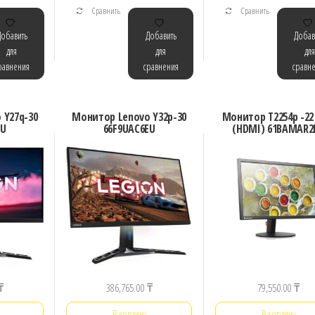
Сравнить
Сравнить
Добавить
Добавить
Добав
для
для
для
равнения
сравнения
сравн
 Y27q-30
Монитор Lenovo Y32p-30
Монитор T2254p -22 
EU
66F9UAC6EU
(HDMI) 61BAMAR2
₸
386,765.00
₸
79,550.00
₸
В корзину
В корзину