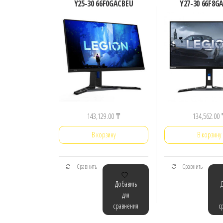
Y25-30 66F0GACBEU
Y27-30 66F8G
143,129.00
₸
134,562.00
В корзину
В корзину
Сравнить
Сравнить
Добавить
для
сравнения
с