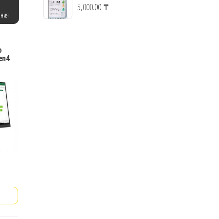
5,000.00
₸
ения
o
en4