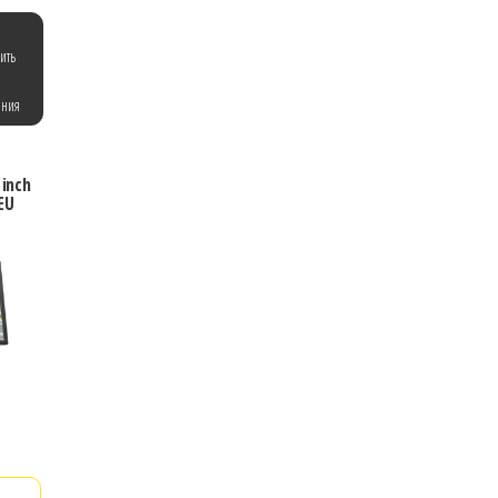
ить
ения
inch
EU