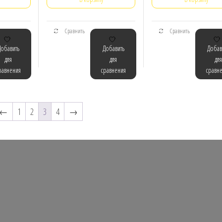
Сравнить
Сравнить
Добавить
Добавить
Добав
для
для
для
равнения
сравнения
сравн
←
1
2
3
4
→