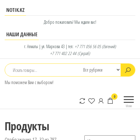
Перейти
NOTIK.KZ
к
содержимому
Добро пожаловать! Мы ждали вас!
НАШИ ДАННЫЕ
г. Алматы | ул. Маркова 43 | тел:
+7 771 056 56 05
(Евгений)
+7 771 402 22 44
(Сухраб)
Мы поможем Вам с выбором!
notik.kz
Фирменный
0
интернет-
Меню
магазин
Lenovo
Продукты
Отображение 17–32 из 787