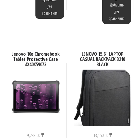
Добавить
для
для
сравнения
сравнения
Lenovo 10e Chromebook
LENOVO 15.6″ LAPTOP
Tablet Protective Case
CASUAL BACKPACK B210
4X40X59073
BLACK
9,788.00
₸
13,150.00
₸